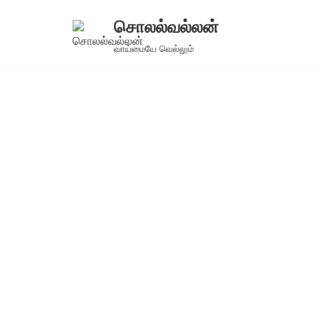
சொலல்வல்லன்
Skip
வாய்மையே வெல்லும்
to
content