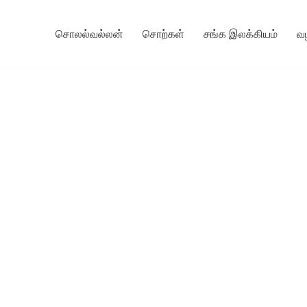
சொலல்வல்லன்
சொற்கள்
சங்க இலக்கியம்
வ