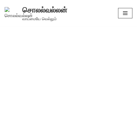
சொலல்வல்லன்
Skip
வாய்மையே வெல்லும்
to
content