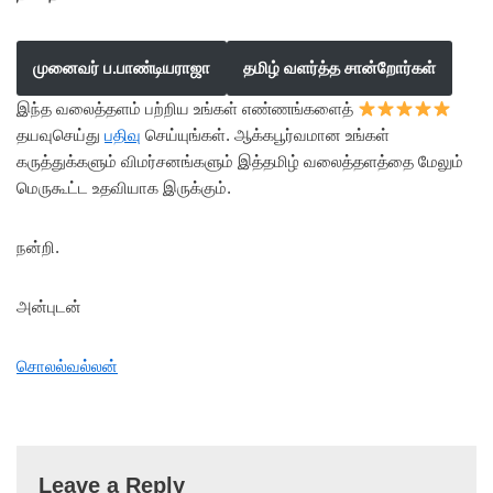
முனைவர் ப.பாண்டியராஜா
தமிழ் வளர்த்த சான்றோர்கள்
இந்த வலைத்தளம் பற்றிய உங்கள் எண்ணங்களைத்
தயவுசெய்து
பதிவு
செய்யுங்கள். ஆக்கபூர்வமான உங்கள்
கருத்துக்களும் விமர்சனங்களும் இத்தமிழ் வலைத்தளத்தை மேலும்
மெருகூட்ட உதவியாக இருக்கும்.
நன்றி.
அன்புடன்
சொலல்வல்லன்
Leave a Reply