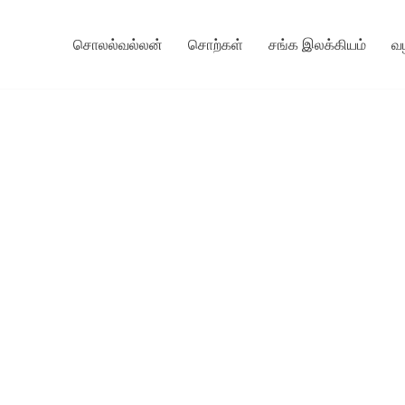
சொலல்வல்லன்
சொற்கள்
சங்க இலக்கியம்
வ