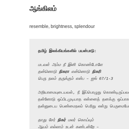
ஆங்கிலம்
resemble, brightness, splendour
தமிழ் இலக்கியங்களில் பயன்பாடு:
மடவள் அம்ம நீ இனி கொண்டோளே
தன்னொடு 
நிகரா
 என்னொடு 
நிகரி
பெரு நலம் தருக்கும் என்ப – ஐங் 67/1-3
அறியாமையுடையவள், நீ இப்பொழுது கொண்டிருப்பவள
தன்னோடு ஒப்பிடமுடியாத என்னைத் தனக்கு ஒப்பாகக
தன்னுடைய பெண்மைநலம் பெரிது என்று பெருமைபேசிக்
தாது சேர் 
நிகர்
 மலர் கொய்யும்

ஆயம் எல்லாம் உடன் கண்டன்றே –
