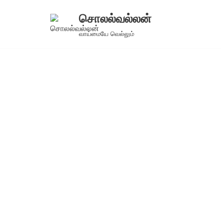
சொலல்வல்லன்
Skip
வாய்மையே வெல்லும்
to
content