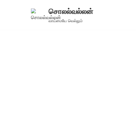
சொலல்வல்லன்
Skip
வாய்மையே வெல்லும்
to
content