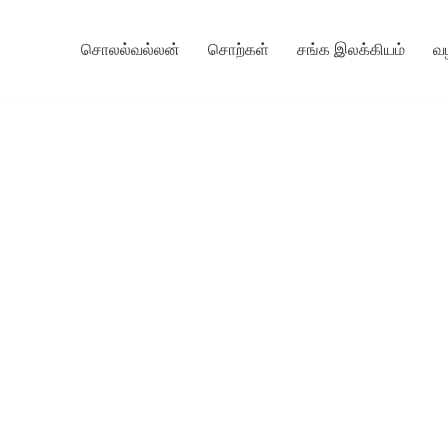
சொலல்வல்லன்
சொற்கள்
சங்க இலக்கியம்
வ