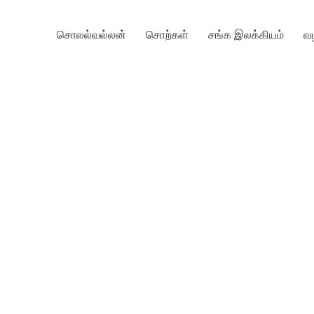
சொலல்வல்லன்
சொற்கள்
சங்க இலக்கியம்
வ