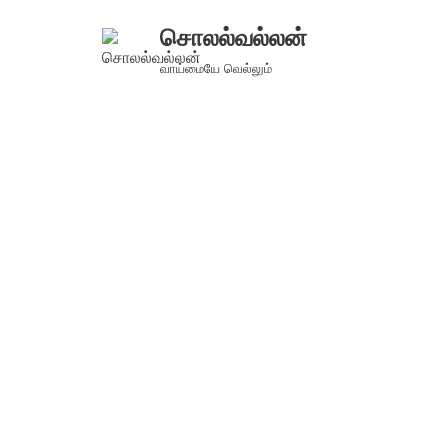
சொலல்வல்லன்
Skip
வாய்மையே வெல்லும்
to
content