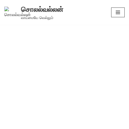
சொலல்வல்லன்
Skip
வாய்மையே வெல்லும்
to
content