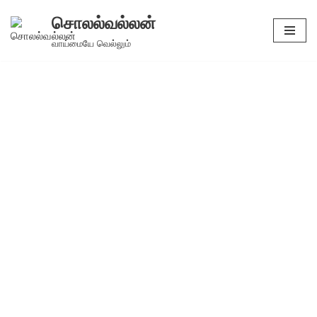
சொலல்வல்லன்
Skip
வாய்மையே வெல்லும்
to
content