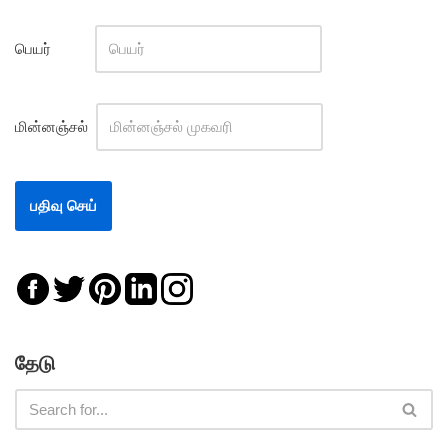
பெயர்
மின்னஞ்சல்
தேடு