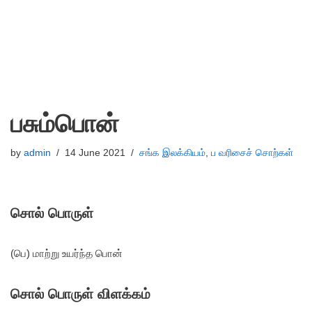
பசும்பொன்
by
admin
14 June 2021
சங்க இலக்கியம்
,
ப வரிசைச் சொற்கள்
சொல் பொருள்
(பெ) மாற்று உயர்ந்த பொன்
சொல் பொருள் விளக்கம்