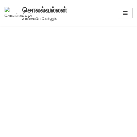
சொலல்வல்லன்
Skip
வாய்மையே வெல்லும்
to
content