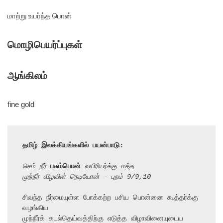
மாற்று உயர்ந்த பொன்
மொழிபெயர்ப்புகள்
ஆங்கிலம்
fine gold
தமிழ் இலக்கியங்களில் பயன்பாடு:
செம் நீர் 
பசும்பொன்
 வயிரியர்க்கு ஈத்த
முந்நீர் விழவின் நெடியோன் – புறம் 9/9,10
சிவந்த நீர்மையுள்ள போக்கற்ற பசிய பொன்னை கூத்தர்க்கு 
வழங்கிய

முந்நீர்க் கடல்தெய்வத்திற்கு எடுத்த விழாவினையுடைய 