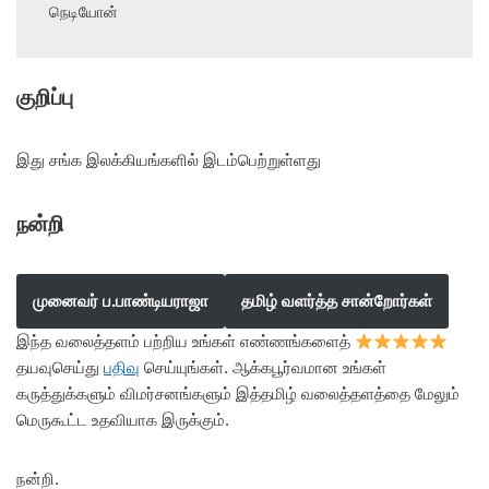
நெடியோன்
குறிப்பு
இது சங்க இலக்கியங்களில் இடம்பெற்றுள்ளது
நன்றி
முனைவர் ப.பாண்டியராஜா
தமிழ் வளர்த்த சான்றோர்கள்
இந்த வலைத்தளம் பற்றிய உங்கள் எண்ணங்களைத்
தயவுசெய்து
பதிவு
செய்யுங்கள். ஆக்கபூர்வமான உங்கள்
கருத்துக்களும் விமர்சனங்களும் இத்தமிழ் வலைத்தளத்தை மேலும்
மெருகூட்ட உதவியாக இருக்கும்.
நன்றி.