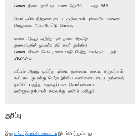
பணை
 நிலை புரவி புல் உணா தெவிட்ட – மது 660
கொட்டிலில் நிற்றலையுடைய குதிரைகள் புல்லாகிய உணவை 
மெதுவாக அசைபோட்டு மெல்ல,

மனை அழுது ஒழிந்த புன் தலை சிறாஅர்
துணையதின் முயன்ற தீம் கண் நுங்கின்
பணை
 கொள் வெம் முலை பாடு பெற்று உவக்கும் – நற் 
392/3-5
வீட்டில் அழுது ஓய்ந்த புல்லிய தலையை உடைய சிறுவர்கள்

கூட்டாக முயன்று பெற்ற இனிய கண்ணையுடைய நுங்கைத்

தாயின் பருத்த கதகதப்பான கொங்கையை 
உண்ணுவதுபோலச் சுவைத்து உண்டு மகிழும்
குறிப்பு
இது
சங்க இலக்கியங்களில்
இடம்பெற்றுள்ளது