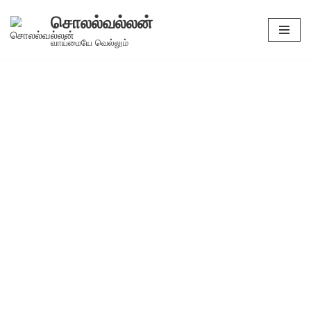
சொலல்வல்லன்
Skip
வாய்மையே வெல்லும்
to
content