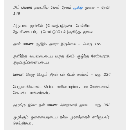
அம் 
பணை
 தடைஇய மென் தோள் 
முகிழ்
 முலை – நெடு 
149
அழகான மூங்கில் (போலத்)திரண்ட மெல்லிய 
தோளினையும், (மொட்டுப்போல்)குவிந்த முலை

தண் 
பணை
 தழீஇய தளரா இருக்கை – பொரு 169
குளிர்ந்த வயலையுடைய மருத நிலம் சூழ்ந்த சோர்வுறாத 
குடியிருப்பினையுடைய

பணை
 கெழு பெரும் திறல் பல் வேல் மன்னர் – மது 234
பெருமைகொண்ட பெரிய வலிமையுள்ள, பல வேல்களைக் 
கொண்ட மன்னர்கள்,

முழங்கு இசை நன் 
பணை
 அறைவனர் நுவல – மது 362
முழங்கும் ஓசையையுடைய நல்ல முரசத்தைச் சாற்றுபவர் 
செய்திகூற,
