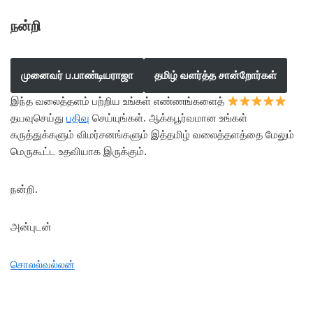
நன்றி
முனைவர் ப.பாண்டியராஜா
தமிழ் வளர்த்த சான்றோர்கள்
இந்த வலைத்தளம் பற்றிய உங்கள் எண்ணங்களைத்
தயவுசெய்து
பதிவு
செய்யுங்கள். ஆக்கபூர்வமான உங்கள்
கருத்துக்களும் விமர்சனங்களும் இத்தமிழ் வலைத்தளத்தை மேலும்
மெருகூட்ட உதவியாக இருக்கும்.
நன்றி.
அன்புடன்
சொலல்வல்லன்