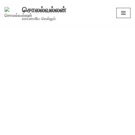
சொலல்வல்லன்
Skip
வாய்மையே வெல்லும்
to
content