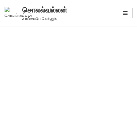
சொலல்வல்லன்
Skip
வாய்மையே வெல்லும்
to
content