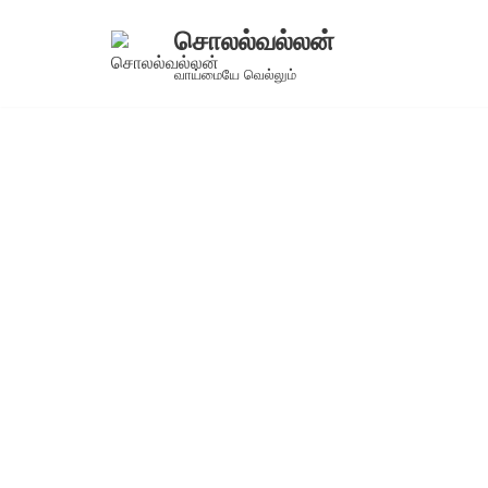
சொலல்வல்லன்
Skip
வாய்மையே வெல்லும்
to
content