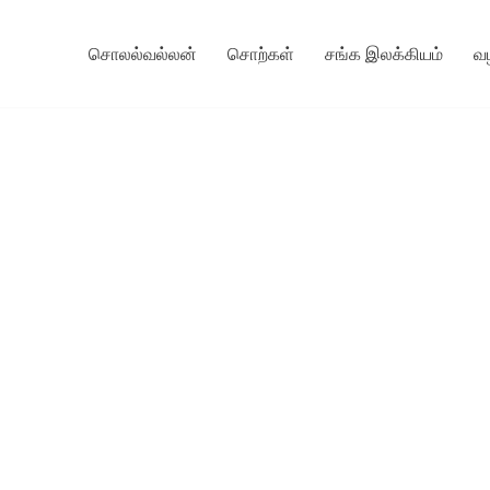
சொலல்வல்லன்
சொற்கள்
சங்க இலக்கியம்
வ