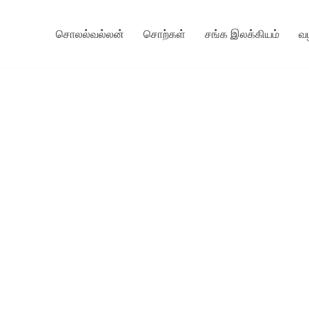
சொலல்வல்லன்
சொற்கள்
சங்க இலக்கியம்
வ