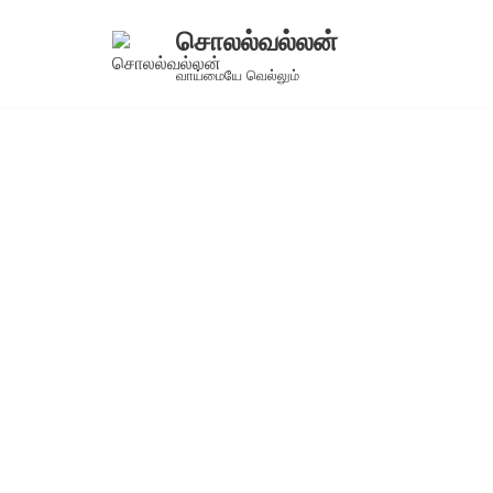
சொலல்வல்லன்
Skip
வாய்மையே வெல்லும்
to
content