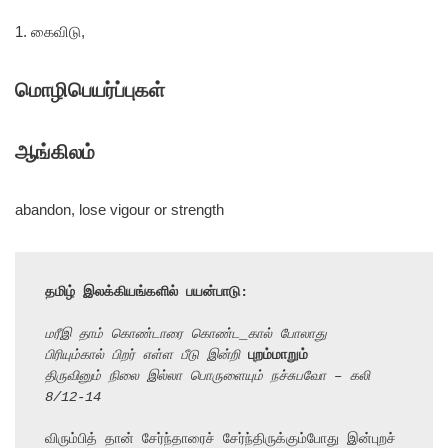
1. கைவிடு,
மொழிபெயர்ப்புகள்
ஆங்கிலம்
abandon, lose vigour or strength
தமிழ் இலக்கியங்களில் பயன்பாடு:
மரீஇ தாம் கொண்டாரை கொண்ட_கால் போலாது
பிரியும்கால் பிறர் எள்ள பீடு இன்றி 
புறம்மாறும்
திருவினும் நிலை இல்லா பொருளையும் நச்சுபவோ – கலி 
8/12-14
விரும்பித் தான் சேர்ந்தாரைச் சேர்ந்திருக்கும்போது இன்புறச் 