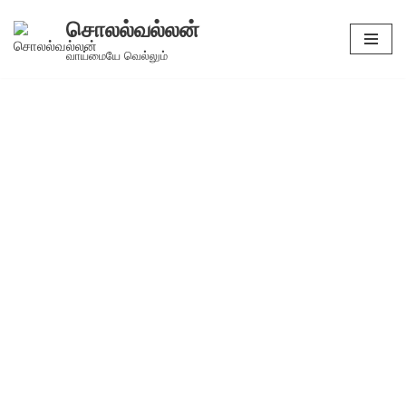
சொலல்வல்லன்
Skip
வாய்மையே வெல்லும்
to
content