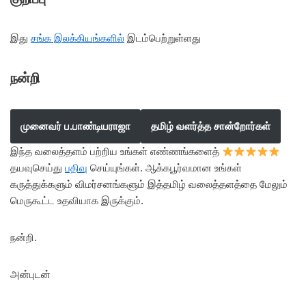
இது
சங்க இலக்கியங்களில்
இடம்பெற்றுள்ளது
நன்றி
முனைவர் ப.பாண்டியராஜா
தமிழ் வளர்த்த சான்றோர்கள்
இந்த வலைத்தளம் பற்றிய உங்கள் எண்ணங்களைத்
தயவுசெய்து
பதிவு
செய்யுங்கள். ஆக்கபூர்வமான உங்கள்
கருத்துக்களும் விமர்சனங்களும் இத்தமிழ் வலைத்தளத்தை மேலும்
மெருகூட்ட உதவியாக இருக்கும்.
நன்றி.
அன்புடன்