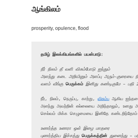
ஆங்கிலம்
prosperity, opulence, flood
தமிழ் இலக்கியங்களில் பயன்பாடு:
நீர் நிலம் தீ வளி விசும்போடு ஐந்தும்
அளந்து கடை அறியினும் அளப்பு அரும்-குரையை ந
வளம் வீங்கு 
பெருக்கம்
 இனிது கண்டிகுமே – பதி 
நீர், நிலம், நெருப்பு, காற்று, 
விசும்பு
 ஆகிய ஐந்தனை
அளந்து அவற்றின் எல்லையை அறிந்தாலும், உனது அ
செல்வம் மிக்க செழுமையை இனிதே கண்டறிந்தோம்;
உணர்த்த உணரா ஒள் இழை மாதரை
புணர்த்திய இச்சத்து 
பெருக்கத்தின்
 துனைந்து – ப