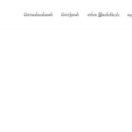
சொலல்வல்லன்
சொற்கள்
சங்க இலக்கியம்
வ