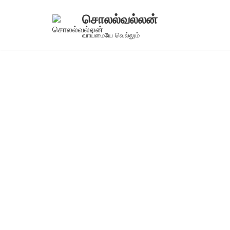
சொலல்வல்லன்
Skip
வாய்மையே வெல்லும்
to
content