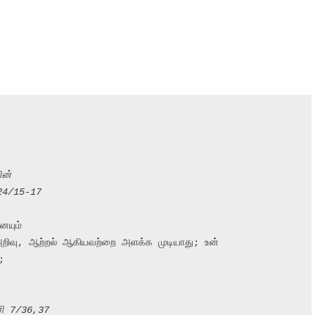
ின்
24/15-17
யும்

றிவு, ஆற்றல் ஆகியவற்றை அளக்க முடியாது; உன்



ரி 7/36,37