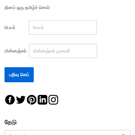
தினம் ஒரு தமிழ்ச் சொல்
பெயர்
மின்னஞ்சல்
தேடு