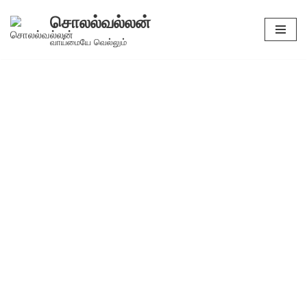
சொலல்வல்லன்
Skip
வாய்மையே வெல்லும்
to
content