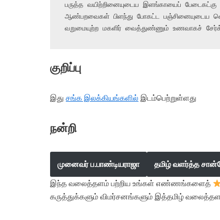
பருத்த வயிற்றினையுடைய இளங்காயைப் பேடைகட்கு ஊ
ஆண்பறவைகள் பிளந்து போகட்ட பஞ்சினையுடைய வ
வறுமையுற்ற மகளிர் வைத்துண்ணும் உணவாகச் சேர்க்
குறிப்பு
இது
சங்க இலக்கியங்களில்
இடம்பெற்றுள்ளது
நன்றி
முனைவர் ப.பாண்டியராஜா
தமிழ் வளர்த்த சான்
இந்த வலைத்தளம் பற்றிய உங்கள் எண்ணங்களைத்
கருத்துக்களும் விமர்சனங்களும் இத்தமிழ் வலைத்தள