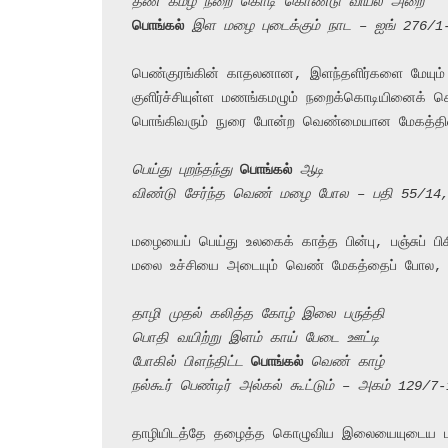
தண் கமழ் நறை கொடி கொண்டு வியல் அறை
பொங்கல்
 இள மழை புடைக்கும் நாட – ஐங் 276/1
பெண்குரங்கின் காதலனான, இளந்தளிர்களை மேயும் 
குளிர்ச்சியுள்ள மணங்கமழும் நறைக்கொடியினைக் கொண
பொங்கிவரும் நுரை போன்ற வெண்மையான மேகத்தினை
பெய்து புறந்தந்து 
பொங்கல்
 ஆடி
விண்டு சேர்ந்த வெண் மழை போல – பதி 55/14
மழையைப் பெய்து உலகைக் காத்த பின்பு, பஞ்சுப் பிச
மலை உச்சியை அடையும் வெண் மேகத்தைப் போல,

தாழி முதல் கலித்த கோழ் இலை பருத்தி
பொதி வயிற்று இளம் காய் பேடை ஊட்டி
போகில் பிளந்திட்ட 
பொங்கல்
 வெண் காழ்
நல்கூர் பெண்டிர் அல்கல் கூட்டும் – அகம் 129/7
தாழியிடத்தே தழைத்த கொழுவிய இலையையுடைய பருத