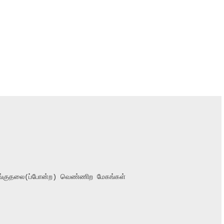
ங்குதலை(ப்போன்ற) வெண்ணிற மேகங்கள்
