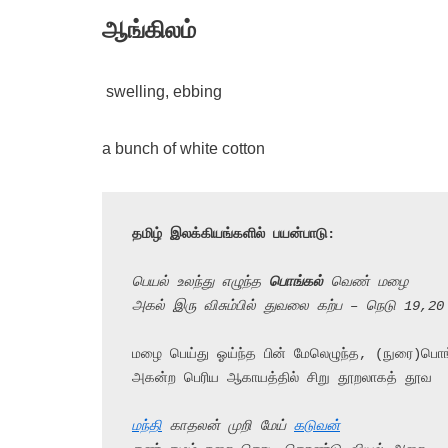
ஆங்கிலம்
swelling, ebbing
a bunch of white cotton
தமிழ் இலக்கியங்களில் பயன்பாடு:
பெயல் உலந்து எழுந்த 
பொங்கல்
 வெண் மழை
அகல் இரு விசும்பில் துவலை கற்ப – நெடு 19,20
மழை பெய்து ஓய்ந்த பின் மேலெழுந்த, (நுரை)பொ
அகன்ற பெரிய ஆகாயத்தில் சிறு தூறலாகத் தூவ

மந்தி
 காதலன் முறி மேய் 
கடுவன்