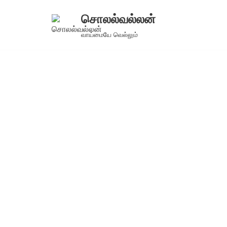
சொலல்வல்லன்
Skip
வாய்மையே வெல்லும்
to
content