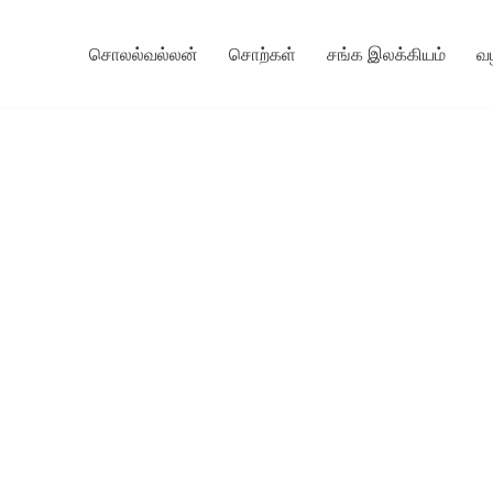
சொலல்வல்லன்
சொற்கள்
சங்க இலக்கியம்
வ