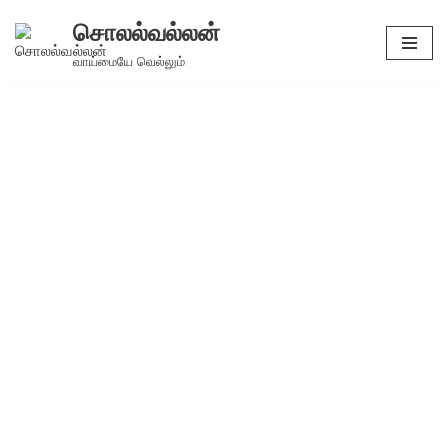
சொலல்வல்லன்
Skip
வாய்மையே வெல்லும்
to
content