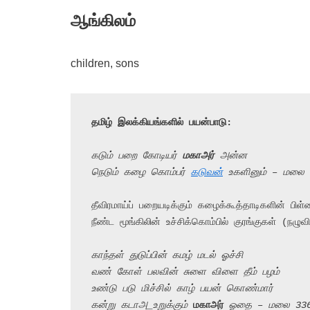
ஆங்கிலம்
children, sons
தமிழ் இலக்கியங்களில் பயன்பாடு:
கடும் பறை கோடியர் 
மகாஅர்
 அன்ன
நெடும் கழை கொம்பர் 
கடுவன்
 உகளினும் – மலை
தீவிரமாய்ப் பறையடிக்கும் கழைக்கூத்தாடிகளின் பி
நீண்ட மூங்கிலின் உச்சிக்கொம்பில் குரங்குகள் (நழுவிய
காந்தள் துடுப்பின் கமழ் மடல் ஓச்சி
வண் கோள் பலவின் சுளை விளை தீம் பழம்
உண்டு படு மிச்சில் காழ் பயன் கொண்மார்
கன்று கடாஅ_உறுக்கும் 
மகாஅர்
 ஓதை – மலை 336