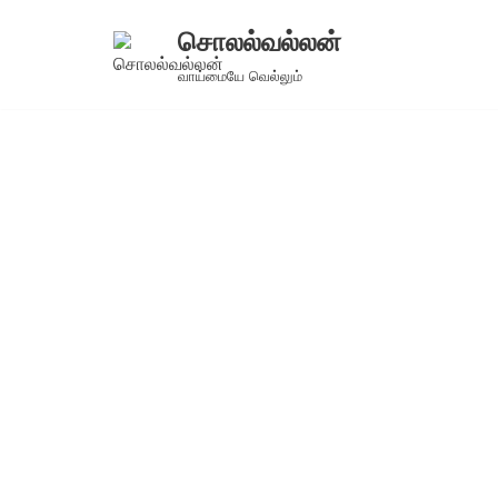
சொலல்வல்லன்
Skip
வாய்மையே வெல்லும்
to
content