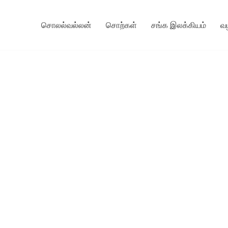
சொலல்வல்லன்
சொற்கள்
சங்க இலக்கியம்
வ