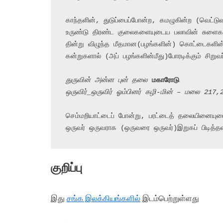
காந்தளின், துடுப்பைப்போன்ற, கமழுகின்ற (வெட்டுவத
உருண்டு திரண்ட குலைகளையுடைய பலாவின் சுளைகள
தின்று விழுந்த மீதமான(பழங்களின்) கொட்டைகளி
கன்றுகளால் (அப் பழங்களின்மீது)போரடிக்கும் சிறுவ
துருவின் அன்ன புன் தலை 
மகாரோடு
ஒருவிர்_ஒருவிர் ஓம்பினர் கழி-மின் – மலை 217,
செம்மறியாட்டைப் போன்று, பரட்டைத் தலையினையு
ஒருவர் ஒருவராக (ஒருவரை ஒருவர்)இறுகப் பிடித்தவர
குறிப்பு
இது
சங்க இலக்கியங்களில்
இடம்பெற்றுள்ளது