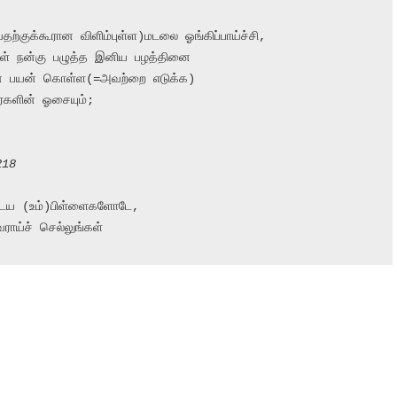
ற்குக்கூரான விளிம்புள்ள)மடலை ஓங்கிப்பாய்ச்சி,

் நன்கு பழுத்த இனிய பழத்தினை

ன் பயன் கொள்ள(=அவற்றை எடுக்க)

ர்களின் ஓசையும்;

218
டைய (உம்)பிள்ளைகளோடே,

ாய்ச் செல்லுங்கள்