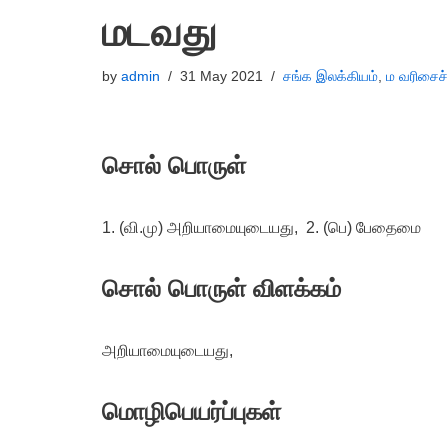
மடவது
by
admin
31 May 2021
சங்க இலக்கியம்
,
ம வரிசைச
சொல் பொருள்
1. (வி.மு) அறியாமையுடையது, 2. (பெ) பேதைமை
சொல் பொருள் விளக்கம்
அறியாமையுடையது,
மொழிபெயர்ப்புகள்