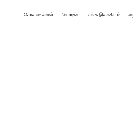
சொலல்வல்லன்
சொற்கள்
சங்க இலக்கியம்
வ