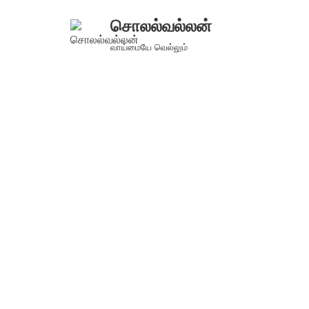
சொலல்வல்லன்
Skip
வாய்மையே வெல்லும்
to
content