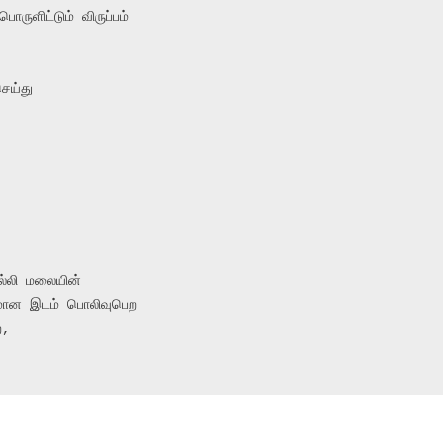
ருளிட்டும் விருப்பம்

ெய்து

லி மலையின்

ான இடம் பொலிவுபெற

,
