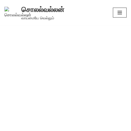
சொலல்வல்லன்
Skip
வாய்மையே வெல்லும்
to
content