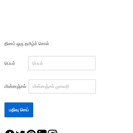
தினம் ஒரு தமிழ்ச் சொல்
பெயர்
மின்னஞ்சல்