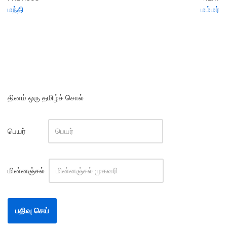
மந்தி
மம்மர்
தினம் ஒரு தமிழ்ச் சொல்
பெயர்
மின்னஞ்சல்