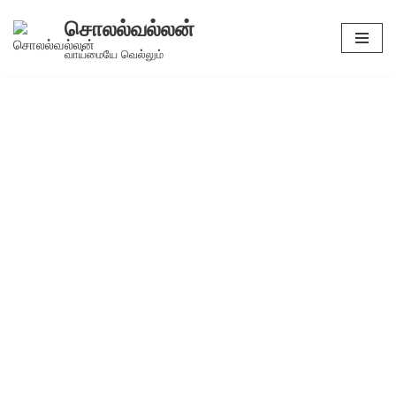
சொலல்வல்லன்
Skip
வாய்மையே வெல்லும்
to
content