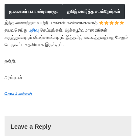
முனைவர் ப.பாண்டியராஜா
தமிழ் வளர்த்த சான்றோர்கள்
இந்த வலைத்தளம் பற்றிய உங்கள் எண்ணங்களைத்
தயவுசெய்து
பதிவு
செய்யுங்கள். ஆக்கபூர்வமான உங்கள்
கருத்துக்களும் விமர்சனங்களும் இத்தமிழ் வலைத்தளத்தை மேலும்
மெருகூட்ட உதவியாக இருக்கும்.
நன்றி.
அன்புடன்
சொலல்வல்லன்
Leave a Reply