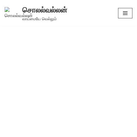
சொலல்வல்லன்
Skip
வாய்மையே வெல்லும்
to
content