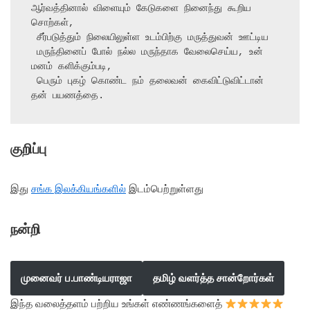
ஆர்வத்தினால் விளையும் கேடுகளை நினைந்து கூறிய 
சொற்கள்,

 சீர்படுத்தும் நிலையிலுள்ள உடம்பிற்கு மருத்துவன் ஊட்டிய

 மருந்தினைப் போல் நல்ல மருந்தாக வேலைசெய்ய, உன் 
மனம் களிக்கும்படி,

 பெரும் புகழ் கொண்ட நம் தலைவன் கைவிட்டுவிட்டான் 
தன் பயணத்தை.
குறிப்பு
இது
சங்க இலக்கியங்களில்
இடம்பெற்றுள்ளது
நன்றி
முனைவர் ப.பாண்டியராஜா
தமிழ் வளர்த்த சான்றோர்கள்
இந்த வலைத்தளம் பற்றிய உங்கள் எண்ணங்களைத்