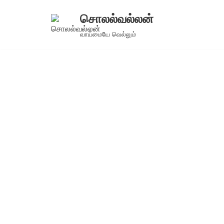
சொலல்வல்லன்
Skip
வாய்மையே வெல்லும்
to
content