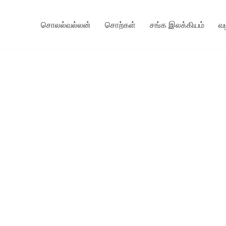
சொலல்வல்லன்
சொற்கள்
சங்க இலக்கியம்
வ