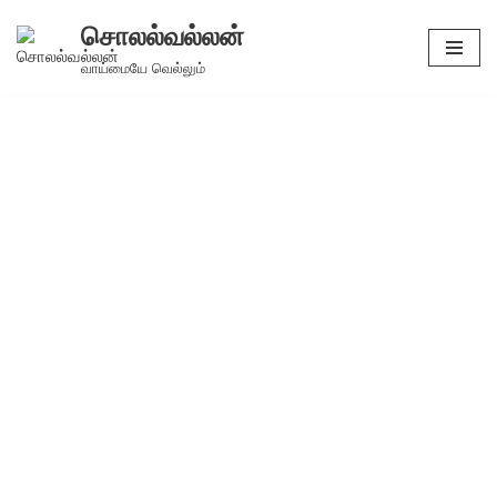
சொலல்வல்லன்
Skip
வாய்மையே வெல்லும்
to
content