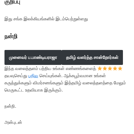
குறிப்பு
இது சங்க இலக்கியங்களில் இடம்பெற்றுள்ளது
நன்றி
முனைவர் ப.பாண்டியராஜா
தமிழ் வளர்த்த சான்றோர்கள்
இந்த வலைத்தளம் பற்றிய உங்கள் எண்ணங்களைத்
தயவுசெய்து
பதிவு
செய்யுங்கள். ஆக்கபூர்வமான உங்கள்
கருத்துக்களும் விமர்சனங்களும் இத்தமிழ் வலைத்தளத்தை மேலும்
மெருகூட்ட உதவியாக இருக்கும்.
நன்றி.
அன்புடன்