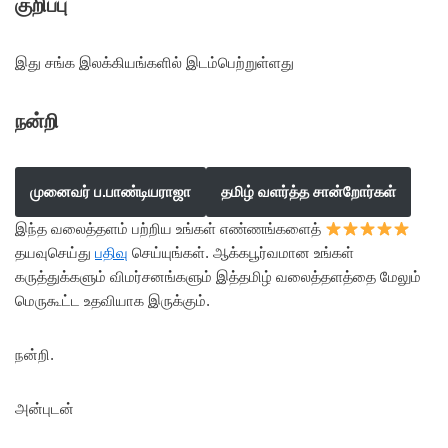
குறிப்பு
இது சங்க இலக்கியங்களில் இடம்பெற்றுள்ளது
நன்றி
முனைவர் ப.பாண்டியராஜா
தமிழ் வளர்த்த சான்றோர்கள்
இந்த வலைத்தளம் பற்றிய உங்கள் எண்ணங்களைத்
தயவுசெய்து
பதிவு
செய்யுங்கள். ஆக்கபூர்வமான உங்கள்
கருத்துக்களும் விமர்சனங்களும் இத்தமிழ் வலைத்தளத்தை மேலும்
மெருகூட்ட உதவியாக இருக்கும்.
நன்றி.
அன்புடன்