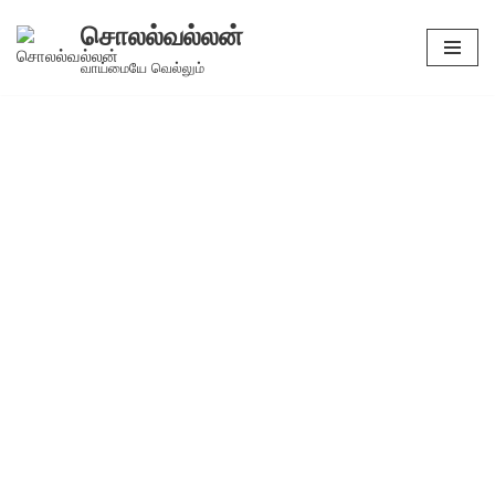
சொலல்வல்லன்
Skip
வாய்மையே வெல்லும்
to
content