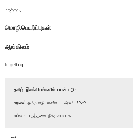
மறத்தல்,
மொழிபெயர்ப்புகள்
ஆங்கிலம்
forgetting
தமிழ் இலக்கியங்களில் பயன்பாடு:
மறவல்
 ஓம்பு-மதி எம்மே – அகம் 19/9
எம்மை மறத்தலை நீக்குவாயாக