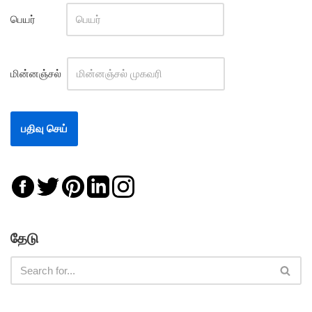
பெயர்
மின்னஞ்சல்
தேடு