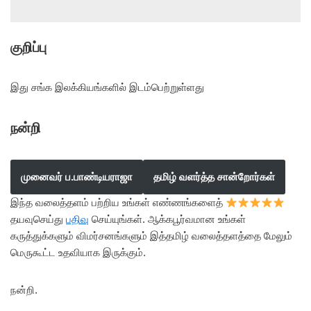
குறிப்பு
இது சங்க இலக்கியங்களில் இடம்பெற்றுள்ளது
நன்றி
முனைவர் ப.பாண்டியராஜா
தமிழ் வளர்த்த சான்றோர்கள்
இந்த வலைத்தளம் பற்றிய உங்கள் எண்ணங்களைத்
தயவுசெய்து
பதிவு
செய்யுங்கள். ஆக்கபூர்வமான உங்கள்
கருத்துக்களும் விமர்சனங்களும் இத்தமிழ் வலைத்தளத்தை மேலும்
மெருகூட்ட உதவியாக இருக்கும்.
நன்றி.