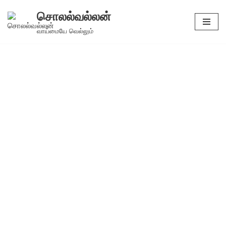
சொலல்வல்லன்
Skip
வாய்மையே வெல்லும்
to
content