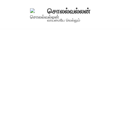
சொலல்வல்லன்
Skip
வாய்மையே வெல்லும்
to
content