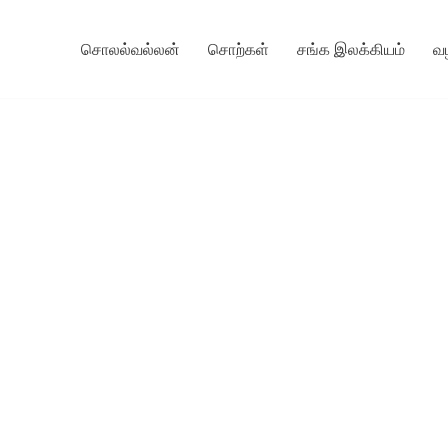
சொலல்வல்லன்
சொற்கள்
சங்க இலக்கியம்
வ