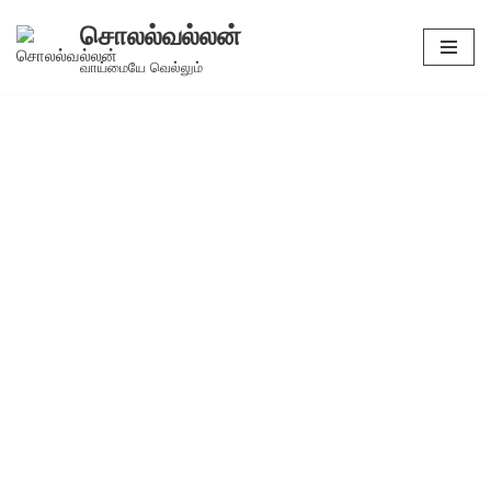
சொலல்வல்லன்
Skip
வாய்மையே வெல்லும்
to
content