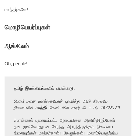
மாந்தர்களே!
மொழிபெயர்ப்புகள்
ஆங்கிலம்
Oh, people!
தமிழ் இலக்கியங்களில் பயன்பாடு:
பொன் புனை உடுக்கையோன் புணர்ந்து அமர் நிலையே
நினை-மின் 
மாந்தீர்
 கேண்-மின் கமழ் சீர் – பரி 15/28,29
பொன்னால் புனையப்பட்ட ஆடையினை அணிந்திருப்போன் 
தன் முன்னோனுடன் சேர்ந்து அமர்ந்திருக்கும் நிலையை

நினையுங்கள் மாந்தர்காள்! கேளுங்கள்! மணம்பொருந்திய 