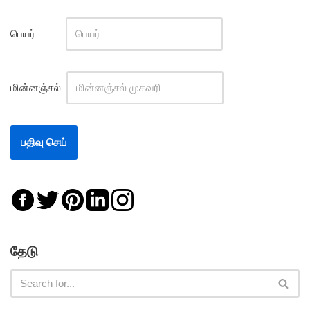
பெயர்
மின்னஞ்சல்
தேடு