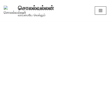
சொலல்வல்லன்
Skip
வாய்மையே வெல்லும்
to
content