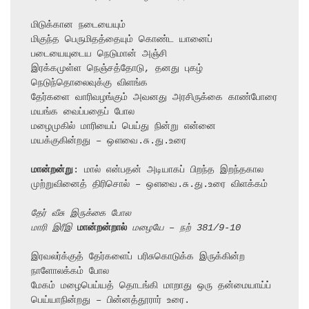
மிடுக்கான நடையையும்

மிகுந்த பெருமிதத்தையும் கொண்ட யானைப் 
படையையுடைய நெடுமான் அஞ்சி

இரக்கமுள்ள நெஞ்சத்தோடு, தனது புகழ் 
நெடுந்தொலைவுக்கு விளங்க

தேர்களை வாரிவழங்கும் அவனது அரசிருக்கை காண்போரை 
மயங்க வைப்பதைப் போல

மழைமுகில் மாரியைப் பெய்து நின்று என்னை 
மயக்குகின்றது – ஔவை.சு.து.உரை

மான்றன்று
: மால் என்பதன் அடியாகப் பிறந்த இறந்தகால 
முற்றுவினைத் திரிசொல் – ஔவை.சு.து.உரை விளக்கம்

தேர் வீசு இருக்கை போல
மாரி இரீஇ 
மான்றன்றால்
 மழையே – நற் 381/9-10
இரவலர்க்குத் தேர்களைப் பரிசுகொடுக்க இருக்கின்ற 
நாளோலக்கம் போல

மேகம் மழைபெய்யத் தொடங்கி மாறாது ஒரு தன்மையாய்ப் 
பெய்யாநின்றது – பின்னத்தூரார் உரை.
