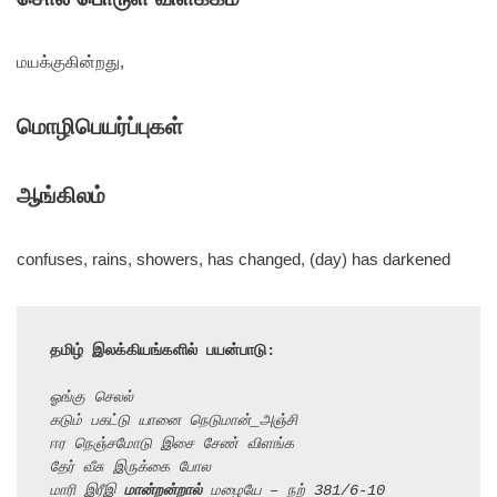
மயக்குகின்றது,
மொழிபெயர்ப்புகள்
ஆங்கிலம்
confuses, rains, showers, has changed, (day) has darkened
தமிழ் இலக்கியங்களில் பயன்பாடு:
ஓங்கு செலல்
கடும் பகட்டு யானை நெடுமான்_அஞ்சி
ஈர நெஞ்சமோடு இசை சேண் விளங்க
தேர் வீசு இருக்கை போல
மாரி இரீஇ 
மான்றன்றால்
 மழையே – நற் 381/6-10