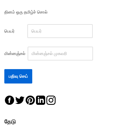
தினம் ஒரு தமிழ்ச் சொல்
பெயர்
மின்னஞ்சல்
தேடு