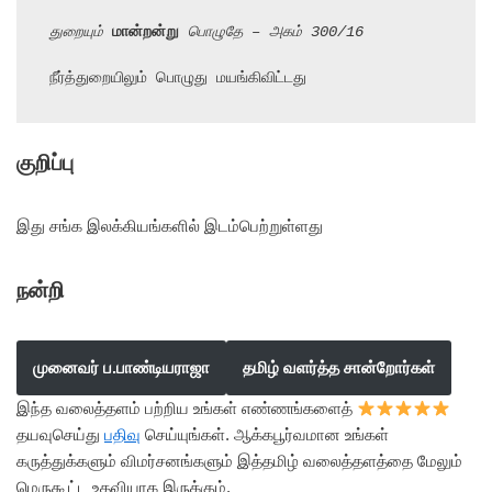
துறையும் 
மான்றன்று
 பொழுதே – அகம் 300/16
நீர்த்துறையிலும் பொழுது மயங்கிவிட்டது
குறிப்பு
இது சங்க இலக்கியங்களில் இடம்பெற்றுள்ளது
நன்றி
முனைவர் ப.பாண்டியராஜா
தமிழ் வளர்த்த சான்றோர்கள்
இந்த வலைத்தளம் பற்றிய உங்கள் எண்ணங்களைத்
தயவுசெய்து
பதிவு
செய்யுங்கள். ஆக்கபூர்வமான உங்கள்
கருத்துக்களும் விமர்சனங்களும் இத்தமிழ் வலைத்தளத்தை மேலும்
மெருகூட்ட உதவியாக இருக்கும்.