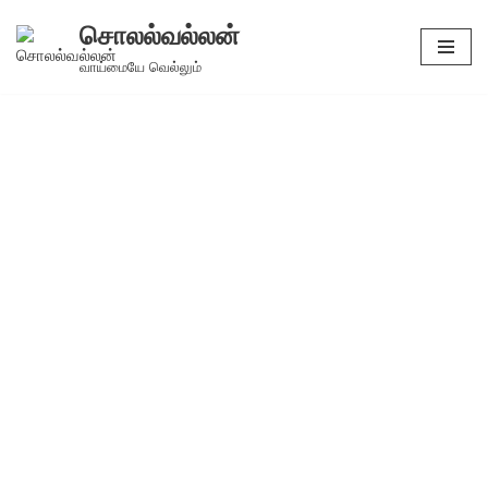
சொலல்வல்லன்
Skip
வாய்மையே வெல்லும்
to
content