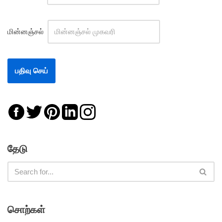
மின்னஞ்சல்
தேடு
சொற்கள்