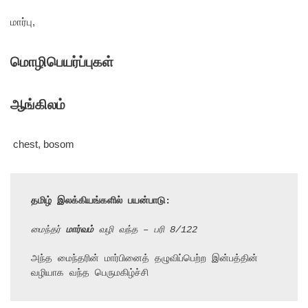
மார்பு,
மொழிபெயர்ப்புகள்
ஆங்கிலம்
chest, bosom
தமிழ் இலக்கியங்களில் பயன்பாடு:
மைந்தர் 
மார்வம்
 வழி வந்த – பரி 8/122
அந்த மைந்தரின் மார்பினைத் தழுவிப்பெற்ற இன்பத்தின் 
வழியாக வந்த பெருமகிழ்ச்சி