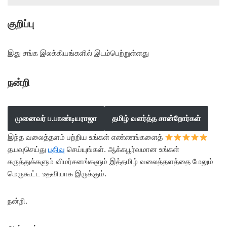
குறிப்பு
இது சங்க இலக்கியங்களில் இடம்பெற்றுள்ளது
நன்றி
முனைவர் ப.பாண்டியராஜா
தமிழ் வளர்த்த சான்றோர்கள்
இந்த வலைத்தளம் பற்றிய உங்கள் எண்ணங்களைத்
தயவுசெய்து
பதிவு
செய்யுங்கள். ஆக்கபூர்வமான உங்கள்
கருத்துக்களும் விமர்சனங்களும் இத்தமிழ் வலைத்தளத்தை மேலும்
மெருகூட்ட உதவியாக இருக்கும்.
நன்றி.