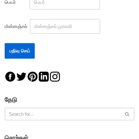
பெயர்
மின்னஞ்சல்
தேடு
சொற்கள்