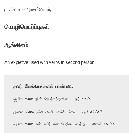
முன்னிலை அசைச்சொல்,
மொழிபெயர்ப்புகள்
ஆங்கிலம்
An expletive used with verbs in second person
தமிழ் இலக்கியங்களில் பயன்பாடு:
ஒழிக 
மாள
 நின் நெஞ்சத்தானே – நற் 11/5
பூண்க 
மாள
 நின் புரவி நெடும் தேர் – பதி 81/32
வருக 
மாள
 என் உயிர் என பெரிது உவந்து – அகம் 16/10