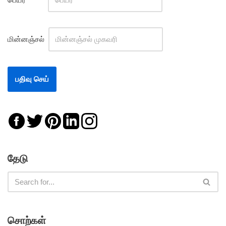
மின்னஞ்சல்
தேடு
சொற்கள்