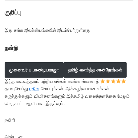
குறிப்பு
இது சங்க இலக்கியங்களில் இடம்பெற்றுள்ளது
நன்றி
முனைவர் ப.பாண்டியராஜா
தமிழ் வளர்த்த சான்றோர்கள்
இந்த வலைத்தளம் பற்றிய உங்கள் எண்ணங்களைத்
தயவுசெய்து
பதிவு
செய்யுங்கள். ஆக்கபூர்வமான உங்கள்
கருத்துக்களும் விமர்சனங்களும் இத்தமிழ் வலைத்தளத்தை மேலும்
மெருகூட்ட உதவியாக இருக்கும்.
நன்றி.
அன்புடன்