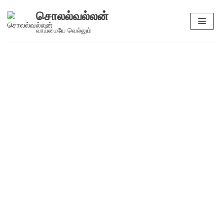
சொலல்வல்லன்
Skip
வாய்மையே வெல்லும்
to
content