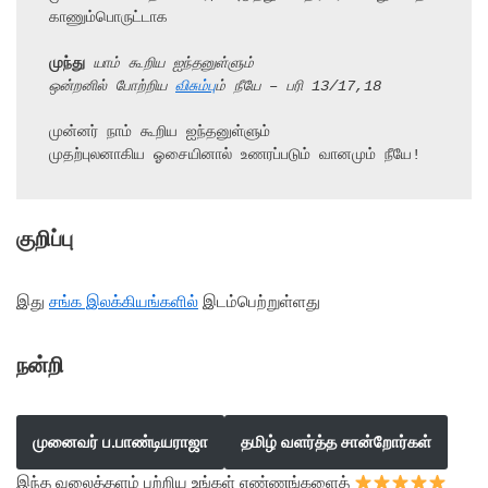
காணும்பொருட்டாக

முந்து
 யாம் கூறிய ஐந்தனுள்ளும்
ஒன்றனில் போற்றிய 
விசும்பு
ம் நீயே – பரி 13/17,18
முன்னர் நாம் கூறிய ஐந்தனுள்ளும்

முதற்புலனாகிய ஓசையினால் உணரப்படும் வானமும் நீயே!
குறிப்பு
இது
சங்க இலக்கியங்களில்
இடம்பெற்றுள்ளது
நன்றி
முனைவர் ப.பாண்டியராஜா
தமிழ் வளர்த்த சான்றோர்கள்
இந்த வலைத்தளம் பற்றிய உங்கள் எண்ணங்களைத்