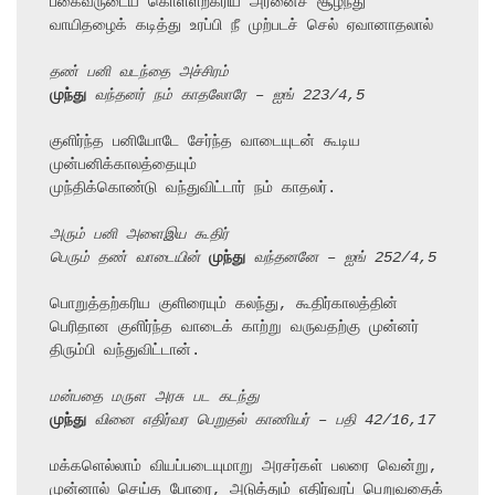
பகைவருடைய கொள்ளற்கரிய அரனைச் சூழ்ந்து

வாயிதழைக் கடித்து உரப்பி நீ முற்படச் செல் ஏவானாதலால்

தண் பனி வடந்தை அச்சிரம்
முந்து
 வந்தனர் நம் காதலோரே – ஐங் 223/4,5
குளிர்ந்த பனியோடே சேர்ந்த வாடையுடன் கூடிய 
முன்பனிக்காலத்தையும்

முந்திக்கொண்டு வந்துவிட்டார் நம் காதலர்.

அரும் பனி அளைஇய கூதிர்
பெரும் தண் வாடையின் 
முந்து
 வந்தனனே – ஐங் 252/4,5
பொறுத்தற்கரிய குளிரையும் கலந்து, கூதிர்காலத்தின்

பெரிதான குளிர்ந்த வாடைக் காற்று வருவதற்கு முன்னர் 
திரும்பி வந்துவிட்டான்.

மன்பதை மருள அரசு பட கடந்து
முந்து
 வினை எதிர்வர பெறுதல் காணியர் – பதி 42/16,17
மக்களெல்லாம் வியப்படையுமாறு அரசர்கள் பலரை வென்று,

முன்னால் செய்த போரை, அடுத்தும் எதிர்வரப் பெறுவதைக் 