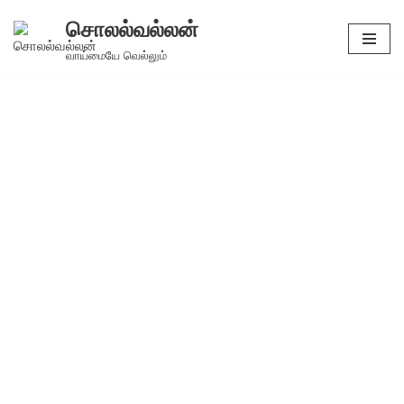
சொலல்வல்லன்
Skip
வாய்மையே வெல்லும்
to
content