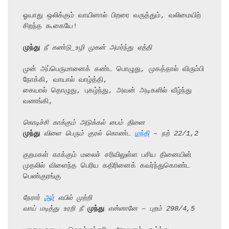
ஓயாது ஒலிக்கும் வாயினால் பிறரை வருத்தும், வலிமையிற் 
சிறந்த கூகையே!

முந்து
 நீ கண்டு_உழி முகன் அமர்ந்து ஏத்தி
முன் அப்பெருமானைக் கண்ட பொழுது, முகத்தால் விரும்பி 
நோக்கி, வாயால் வாழ்த்தி,

கையால் தொழுது, புகழ்ந்து, அவன் அடிகளில் வீழ்ந்து 
வணங்கி,

கொடிச்சி காக்கும் அடுக்கல் பைம் தினை
முந்து
 விளை பெரும் குரல் கொண்ட 
மந்தி
 – நற் 22/1,2
குறமகள் காக்கும் மலைச் சரிவிலுள்ள பசிய தினையின்

முதலில் விளைந்த பெரிய கதிரினைக் கவர்ந்துகொண்ட 
பெண்குரங்கு

நேரார் 
ஆர்
 எயில் முற்றி
வாய் மடித்து உரறி நீ 
முந்து
 என்னானே – புறம் 298/4,5