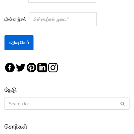
மின்னஞ்சல்
தேடு
சொற்கள்