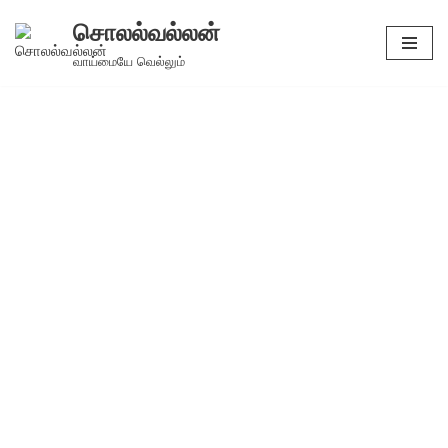
சொலல்வல்லன்
Skip
வாய்மையே வெல்லும்
to
content