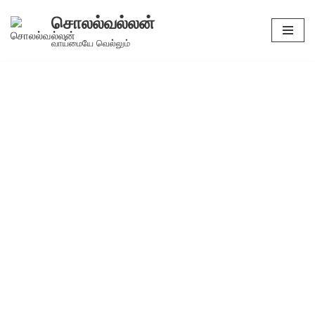
சொலல்வல்லன்
Skip
வாய்மையே வெல்லும்
to
content