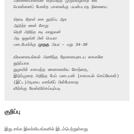
அன்னையானவள் எடுப்பித்த முருகவழிபாடு உன்

பொன்னைப் போன்ற பசலைக்கு பயன்படாத நிலையை

தொடி தோள் கை துடுப்பு ஆக
ஆடுற்ற ஊன் சோறு
நெறி அறிந்த கடி வாலுவன்
அடி ஒதுங்கி பின் பெயரா
படையோர்க்கு 
முருகு
 அயர – மது 34-38
வீரவளையல்கள் அணிந்த தோளையுடைய கைகளே 
துடுப்பாக

துழாவிச் சமைத்த ஊனாலாகிய சோற்றை,

இடும்முறை அறிந்த பேய் மடையன் (சமையல் செய்வோன்)

(இட்ட)அடியை வாங்கிப் பின்போகாத

வீரர்க்கு வேள்விசெய்யும்படி
குறிப்பு
இது சங்க இலக்கியங்களில் இடம்பெற்றுள்ளது