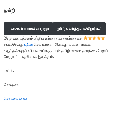
நன்றி
முனைவர் ப.பாண்டியராஜா
தமிழ் வளர்த்த சான்றோர்கள்
இந்த வலைத்தளம் பற்றிய உங்கள் எண்ணங்களைத்
தயவுசெய்து
பதிவு
செய்யுங்கள். ஆக்கபூர்வமான உங்கள்
கருத்துக்களும் விமர்சனங்களும் இத்தமிழ் வலைத்தளத்தை மேலும்
மெருகூட்ட உதவியாக இருக்கும்.
நன்றி.
அன்புடன்
சொலல்வல்லன்