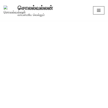
சொலல்வல்லன்
Skip
வாய்மையே வெல்லும்
to
content