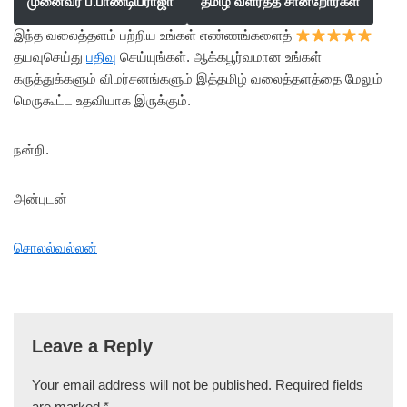
முனைவர் ப.பாண்டியராஜா
தமிழ் வளர்த்த சான்றோர்கள்
இந்த வலைத்தளம் பற்றிய உங்கள் எண்ணங்களைத்
தயவுசெய்து
பதிவு
செய்யுங்கள். ஆக்கபூர்வமான உங்கள்
கருத்துக்களும் விமர்சனங்களும் இத்தமிழ் வலைத்தளத்தை மேலும்
மெருகூட்ட உதவியாக இருக்கும்.
நன்றி.
அன்புடன்
சொலல்வல்லன்
Leave a Reply
Your email address will not be published.
Required fields
are marked
*