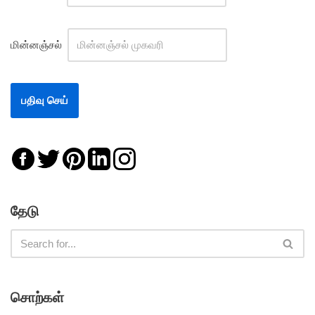
மின்னஞ்சல்
தேடு
சொற்கள்