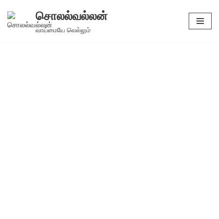
சொலல்வல்லன்
Skip
வாய்மையே வெல்லும்
to
content