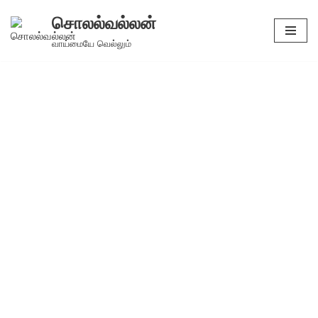
சொலல்வல்லன்
Skip
வாய்மையே வெல்லும்
to
content