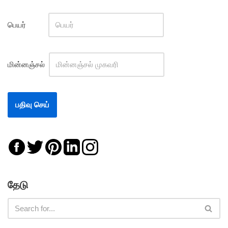
பெயர்
மின்னஞ்சல்
தேடு