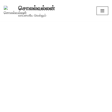
சொலல்வல்லன்
Skip
வாய்மையே வெல்லும்
to
content