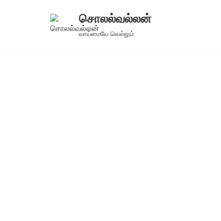
சொலல்வல்லன்
Skip
வாய்மையே வெல்லும்
to
content