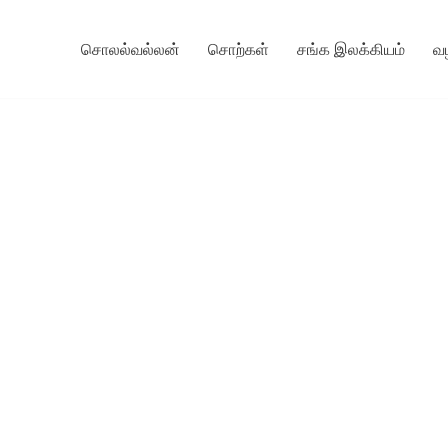
சொலல்வல்லன்
சொற்கள்
சங்க இலக்கியம்
வ