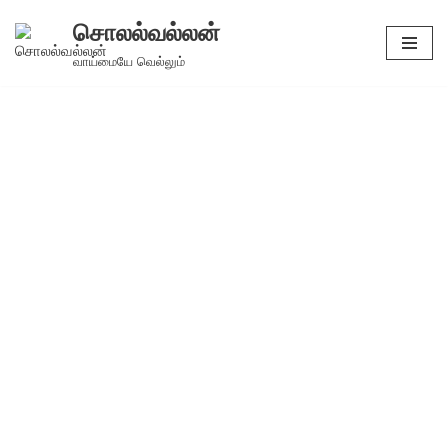
சொலல்வல்லன்
Skip
வாய்மையே வெல்லும்
to
content