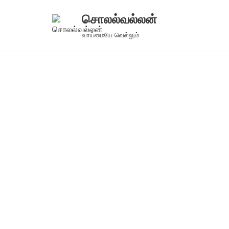
சொலல்வல்லன்
Skip
வாய்மையே வெல்லும்
to
content