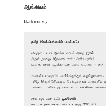
ஆங்கிலம்
black monkey
தமிழ் இலக்கியங்களில் பயன்பாடு:
வெருள்பு உடன் நோக்கி வியல் அறை 
யூகம்
இருள் தூங்கு இறுவரை ஊர்பு இழிபு ஆடும்
வருடை மான் குழவிய வள மலை நாடனை – கலி 
“அகன்ற பாறையில் அமர்ந்திருக்கும் கருங்குரங்கை, மிர
 கீழே இருண்டுகிடக்கும் செங்குத்தான பள்ளத்தில் ஏறியும் இறங்கியும் ஓடித்திரியும்

 வருடை மானின் குட்டியையுடைய வளமிக்க மலையைச் சேர்ந்தவனை

நாக நறு மலர் உதிர 
யூகமொடு
மா முக முசு கலை பனிப்ப – திரு 302,303