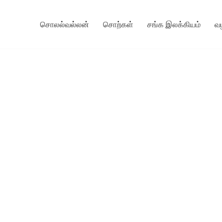
சொலல்வல்லன்
சொற்கள்
சங்க இலக்கியம்
வ