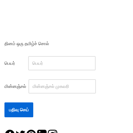
தினம் ஒரு தமிழ்ச் சொல்
பெயர்
மின்னஞ்சல்