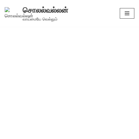
சொலல்வல்லன்
Skip
வாய்மையே வெல்லும்
to
content