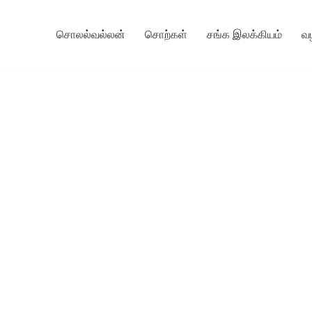
சொலல்வல்லன்
சொற்கள்
சங்க இலக்கியம்
வ