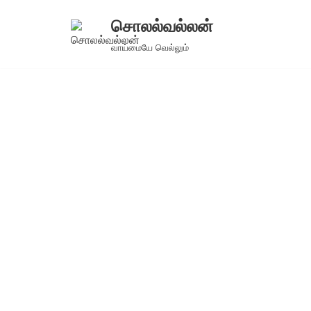
சொலல்வல்லன்
Skip
வாய்மையே வெல்லும்
to
content