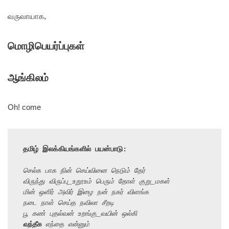
வருவாயாக,
மொழிபெயர்ப்புகள்
ஆங்கிலம்
Oh! come
தமிழ் இலக்கியங்களில் பயன்பாடு:
செல்க பாக நின் செய்வினை நெடும் தேர்
விருந்து விருப்பு_உறூஉம் பெரும் தோள் குறு_மகள்
மின் ஒளிர் அவிர் இழை நன் நகர் விளங்க
நடை நாள் செய்த நவிலா சீறடி
பூ கண் புதல்வன் உறங்கு_வயின் ஒல்கி
வந்தீக
 எந்தை என்னும்