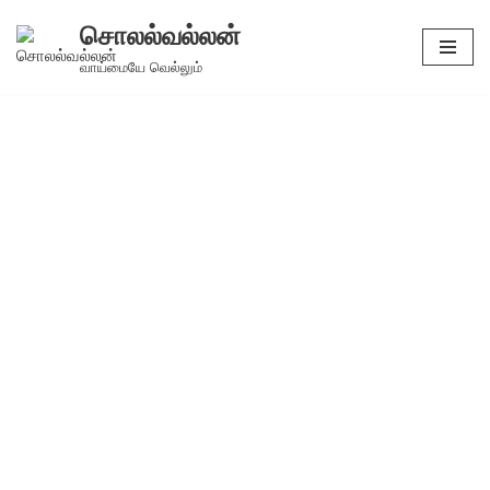
சொலல்வல்லன்
Skip
வாய்மையே வெல்லும்
to
content