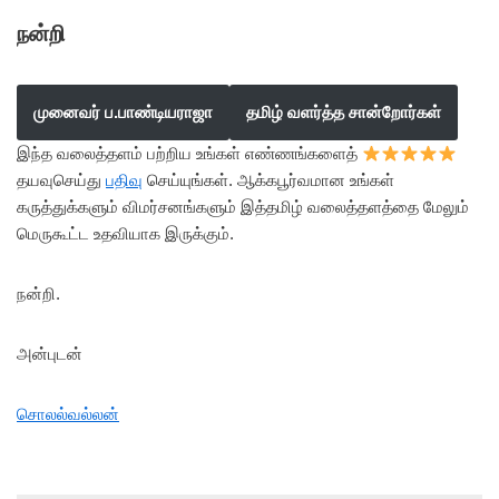
நன்றி
முனைவர் ப.பாண்டியராஜா
தமிழ் வளர்த்த சான்றோர்கள்
இந்த வலைத்தளம் பற்றிய உங்கள் எண்ணங்களைத்
தயவுசெய்து
பதிவு
செய்யுங்கள். ஆக்கபூர்வமான உங்கள்
கருத்துக்களும் விமர்சனங்களும் இத்தமிழ் வலைத்தளத்தை மேலும்
மெருகூட்ட உதவியாக இருக்கும்.
நன்றி.
அன்புடன்
சொலல்வல்லன்