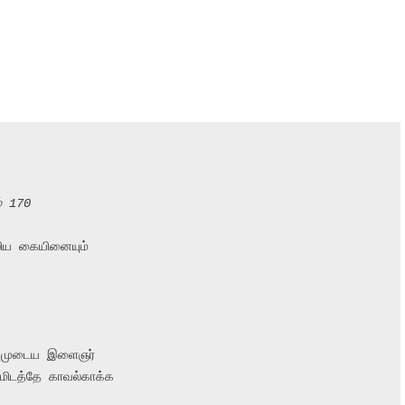
் 170
ிய கையினையும்

ுமுடைய இளைஞர்

ிடத்தே காவல்காக்க
