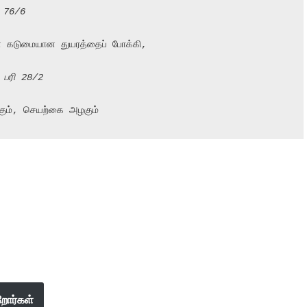
ி 76/6
கடுமையான துயரத்தைப் போக்கி,

 பரி 28/2
ழகும், செயற்கை அழகும்
றோர்கள்