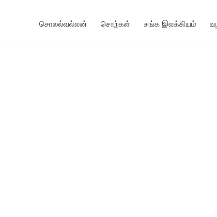
சொலல்வல்லன்
சொற்கள்
சங்க இலக்கியம்
வ