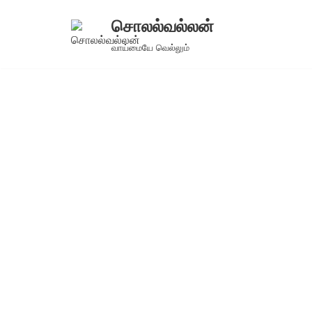
சொலல்வல்லன்
Skip
வாய்மையே வெல்லும்
to
content