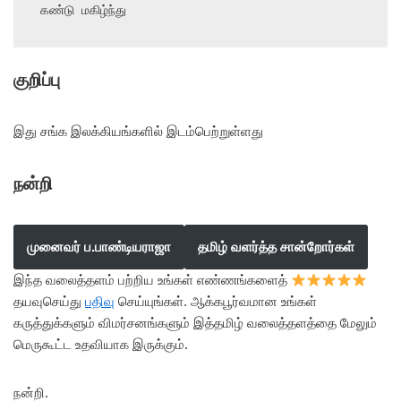
கண்டு மகிழ்ந்து
குறிப்பு
இது சங்க இலக்கியங்களில் இடம்பெற்றுள்ளது
நன்றி
முனைவர் ப.பாண்டியராஜா
தமிழ் வளர்த்த சான்றோர்கள்
இந்த வலைத்தளம் பற்றிய உங்கள் எண்ணங்களைத்
தயவுசெய்து
பதிவு
செய்யுங்கள். ஆக்கபூர்வமான உங்கள்
கருத்துக்களும் விமர்சனங்களும் இத்தமிழ் வலைத்தளத்தை மேலும்
மெருகூட்ட உதவியாக இருக்கும்.
நன்றி.