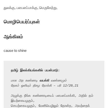
துலக்கு, பளபளப்பாக்கு, மெருகேற்று,
மொழிபெயர்ப்புகள்
ஆங்கிலம்
cause to shine
தமிழ் இலக்கியங்களில் பயன்பாடு:
மாசு அற கண்ணடி 
வயக்கி
 வண்ணமும்
தேசும் ஒளியும் திகழ நோக்கி – பரி 12/20,21
அழுக்கு நீங்க கண்ணாடியைப் பளபளப்பாக்கி, அதில் தம் 
இயற்கையழகும்,

செயற்கையழகும், மேனியெழிலும் தோன்ற, அவற்றைக் 