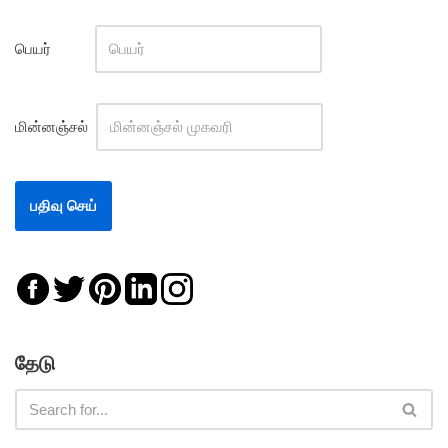
பெயர்
மின்னஞ்சல்
தேடு