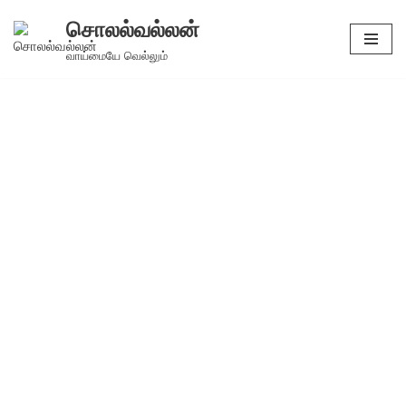
சொலல்வல்லன்
Skip
வாய்மையே வெல்லும்
to
content