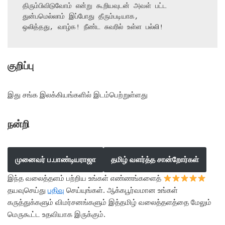
திரும்பிவிடுவோம் என்று கூறியவுடன் அவள் பட்ட 
துன்பமெல்லாம் இப்போது தீரும்படியாக,

ஒலித்தது, வாழ்க! நீண்ட சுவரில் உள்ள பல்லி!
குறிப்பு
இது சங்க இலக்கியங்களில் இடம்பெற்றுள்ளது
நன்றி
முனைவர் ப.பாண்டியராஜா
தமிழ் வளர்த்த சான்றோர்கள்
இந்த வலைத்தளம் பற்றிய உங்கள் எண்ணங்களைத்
தயவுசெய்து
பதிவு
செய்யுங்கள். ஆக்கபூர்வமான உங்கள்
கருத்துக்களும் விமர்சனங்களும் இத்தமிழ் வலைத்தளத்தை மேலும்
மெருகூட்ட உதவியாக இருக்கும்.