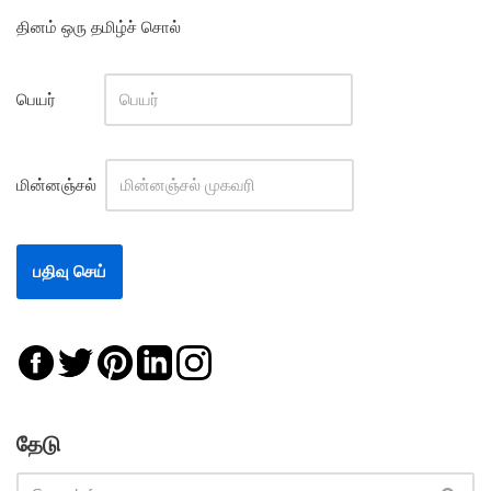
தினம் ஒரு தமிழ்ச் சொல்
பெயர்
மின்னஞ்சல்
தேடு