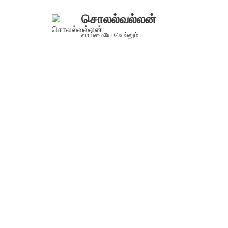
சொலல்வல்லன்
Skip
வாய்மையே வெல்லும்
to
content