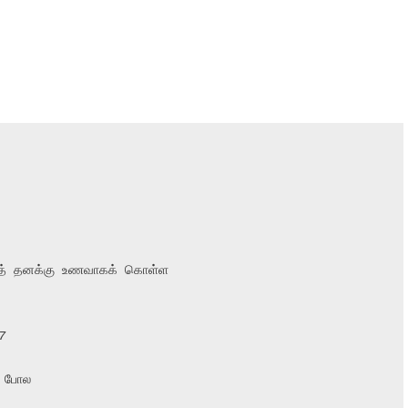
ைத் தனக்கு உணவாகக் கொள்ள

7
் போல