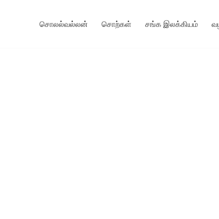
சொலல்வல்லன்
சொற்கள்
சங்க இலக்கியம்
வ